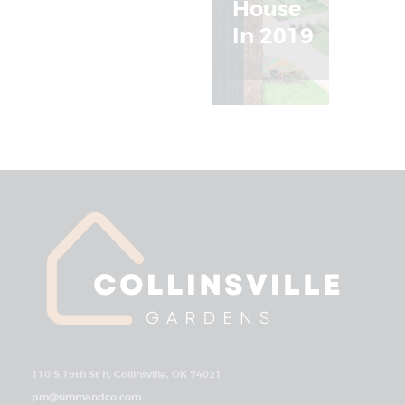
House
In 2019
110 S 19th St h, Collinsville, OK 74021
pm@simmandco.com