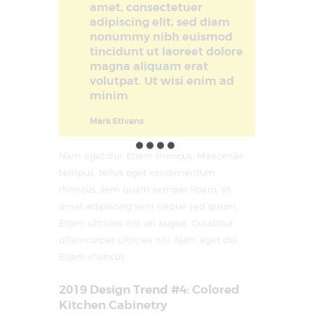
amet, consectetuer
adipiscing elit, sed diam
nonummy nibh euismod
tincidunt ut laoreet dolore
magna aliquam erat
volutpat. Ut wisi enim ad
minim
Mark Stivens
Nam eget dui. Etiam rhoncus. Maecenas
tempus, tellus eget condimentum
rhoncus, sem quam semper libero, sit
amet adipiscing sem neque sed ipsum.
Etiam ultricies nisi vel augue. Curabitur
ullamcorper ultricies nisi. Nam eget dui.
Etiam rhoncus.
2019 Design Trend #4: Colored
Kitchen Cabinetry