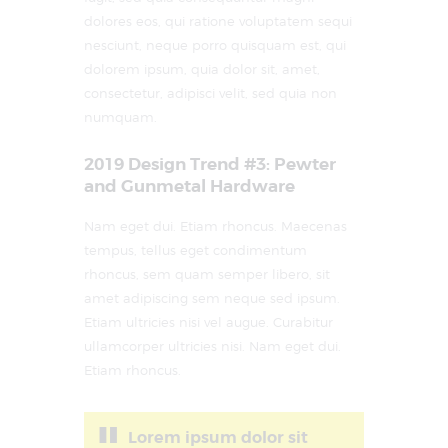
dolores eos, qui ratione voluptatem sequi
nesciunt, neque porro quisquam est, qui
dolorem ipsum, quia dolor sit, amet,
consectetur, adipisci velit, sed quia non
numquam.
2019 Design Trend #3: Pewter
and Gunmetal Hardware
Nam eget dui. Etiam rhoncus. Maecenas
tempus, tellus eget condimentum
rhoncus, sem quam semper libero, sit
amet adipiscing sem neque sed ipsum.
Etiam ultricies nisi vel augue. Curabitur
ullamcorper ultricies nisi. Nam eget dui.
Etiam rhoncus.
Lorem ipsum dolor sit