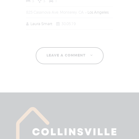
3
3
1
825 Casanova Ave, Monterey, CA
Los Angeles
Laura Smart
30.05.19
LEAVE A COMMENT