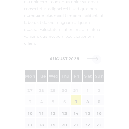
qui dolorem ipsum, quia dolor sit, amet,
consectetur, adipisci velit, sed quia non
numquam eius modi tempora incidunt, ut
labore et dolore magnam aliquam
quaerat voluptatem. ut enim ad minima
veniam, quis nostrum exercitationem
ullam.
AUGUST 2026
Mon
Tue
Wed
Thu
Fri
Sat
Sun
27
28
29
30
31
1
2
3
4
5
6
7
8
9
10
11
12
13
14
15
16
17
18
19
20
21
22
23