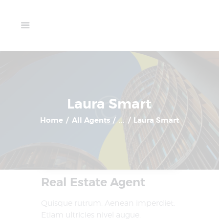
Home
Available Units
Gallery
Schedule A Visit
Contact Us
Laura Smart
Home
All Agents
...
Laura Smart
Real Estate Agent
Quisque rutrum. Aenean imperdiet.
Etiam ultricies nivel augue.