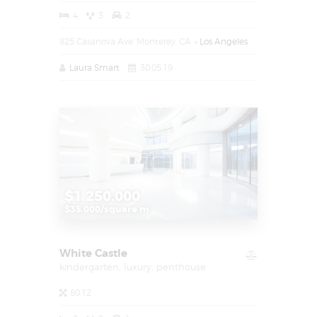
4
3
2
825 Casanova Ave, Monterey, CA
Los Angeles
Laura Smart
30.05.19
$1.250.000
$35.000/square m
White Castle
kindergarten,
luxury,
penthouse
80.12