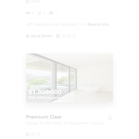
90.50
3
3
1
825 Casanova Ave, Monterey, CA
Beverly Hills
Laura Smart
30.05.19
$1.800.000
$50.000/square m
Premium Class
house for families,
kindergarten,
luxury
80.12