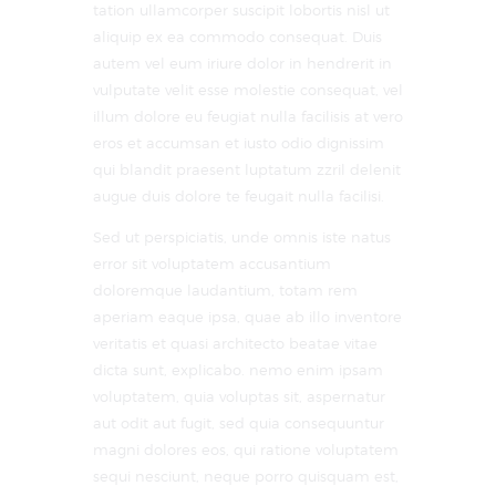
tation ullamcorper suscipit lobortis nisl ut
aliquip ex ea commodo consequat. Duis
autem vel eum iriure dolor in hendrerit in
vulputate velit esse molestie consequat, vel
illum dolore eu feugiat nulla facilisis at vero
eros et accumsan et iusto odio dignissim
qui blandit praesent luptatum zzril delenit
augue duis dolore te feugait nulla facilisi.
Sed ut perspiciatis, unde omnis iste natus
error sit voluptatem accusantium
doloremque laudantium, totam rem
aperiam eaque ipsa, quae ab illo inventore
veritatis et quasi architecto beatae vitae
dicta sunt, explicabo. nemo enim ipsam
voluptatem, quia voluptas sit, aspernatur
aut odit aut fugit, sed quia consequuntur
magni dolores eos, qui ratione voluptatem
sequi nesciunt, neque porro quisquam est,