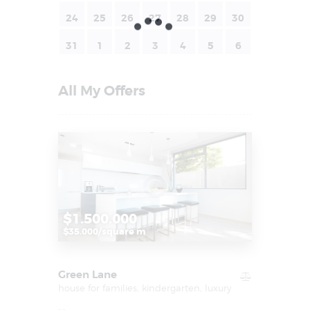
24
25
26
27
28
29
30
31
1
2
3
4
5
6
All My Offers
$1.500.000
$35.000/square m
Green Lane
house for families,
kindergarten,
luxury