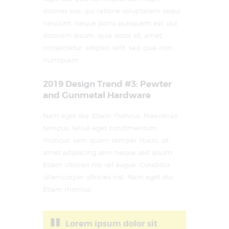
dolores eos, qui ratione voluptatem sequi
nesciunt, neque porro quisquam est, qui
dolorem ipsum, quia dolor sit, amet,
consectetur, adipisci velit, sed quia non
numquam.
2019 Design Trend #3: Pewter
and Gunmetal Hardware
Nam eget dui. Etiam rhoncus. Maecenas
tempus, tellus eget condimentum
rhoncus, sem quam semper libero, sit
amet adipiscing sem neque sed ipsum.
Etiam ultricies nisi vel augue. Curabitur
ullamcorper ultricies nisi. Nam eget dui.
Etiam rhoncus.
Lorem ipsum dolor sit