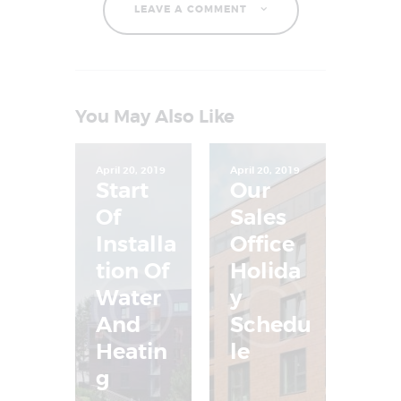
LEAVE A COMMENT
You May Also Like
April 20, 2019
April 20, 2019
Start
Our
Of
Sales
Installa
Office
tion Of
Holida
Water
y
And
Schedu
Heatin
le
g