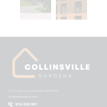
110 S 19th St h, Collinsville, OK 74021
pm@simmandco.com
918-200-951