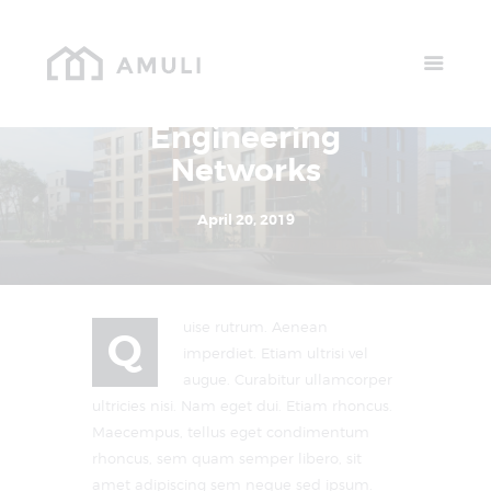
Home
Installation Of
Available Units
Internal
Gallery
Engineering
Schedule A Visit
Networks
Contact Us
April 20, 2019
uise rutrum. Aenean
Q
imperdiet. Etiam ultrisi vel
augue. Curabitur ullamcorper
ultricies nisi. Nam eget dui. Etiam rhoncus.
Maecempus, tellus eget condimentum
rhoncus, sem quam semper libero, sit
amet adipiscing sem neque sed ipsum.