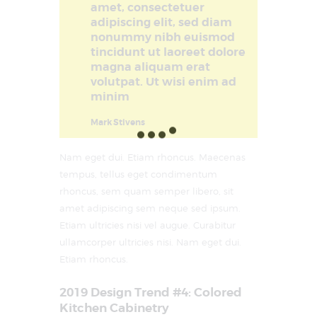
amet, consectetuer
adipiscing elit, sed diam
nonummy nibh euismod
tincidunt ut laoreet dolore
magna aliquam erat
volutpat. Ut wisi enim ad
minim
Mark Stivens
Nam eget dui. Etiam rhoncus. Maecenas
tempus, tellus eget condimentum
rhoncus, sem quam semper libero, sit
amet adipiscing sem neque sed ipsum.
Etiam ultricies nisi vel augue. Curabitur
ullamcorper ultricies nisi. Nam eget dui.
Etiam rhoncus.
2019 Design Trend #4: Colored
Kitchen Cabinetry