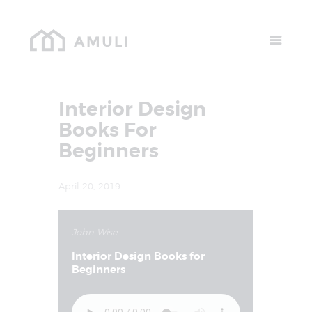
Home
Available Units
Gallery
Schedule A Visit
Interior Design
Contact Us
Books For
Beginners
April 20, 2019
John Wise
Interior Design Books for
Beginners