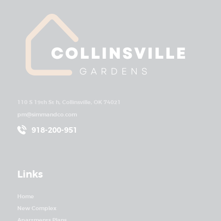
110 S 19th St h, Collinsville, OK 74021
pm@simmandco.com
918-200-951
Links
Home
New Complex
Apartments Plans