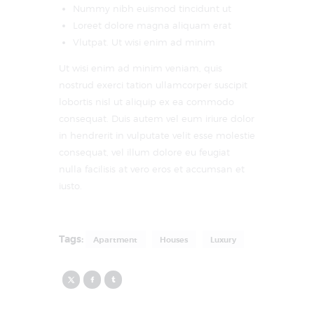
Nummy nibh euismod tincidunt ut
Loreet dolore magna aliquam erat
Vlutpat. Ut wisi enim ad minim
Ut wisi enim ad minim veniam, quis
nostrud exerci tation ullamcorper suscipit
lobortis nisl ut aliquip ex ea commodo
consequat. Duis autem vel eum iriure dolor
in hendrerit in vulputate velit esse molestie
consequat, vel illum dolore eu feugiat
nulla facilisis at vero eros et accumsan et
iusto.
Tags:
Apartment
Houses
Luxury