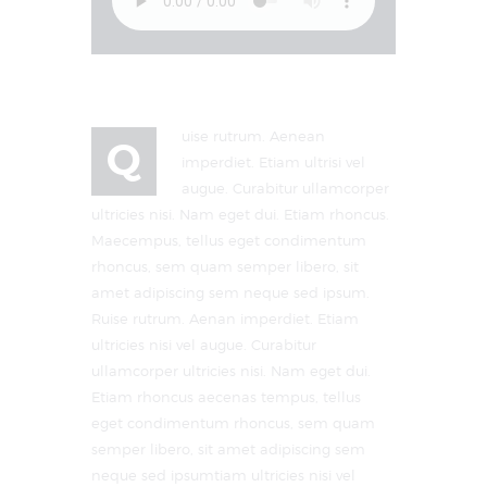
uise rutrum. Aenean
Q
imperdiet. Etiam ultrisi vel
augue. Curabitur ullamcorper
ultricies nisi. Nam eget dui. Etiam rhoncus.
Maecempus, tellus eget condimentum
rhoncus, sem quam semper libero, sit
amet adipiscing sem neque sed ipsum.
Ruise rutrum. Aenan imperdiet. Etiam
ultricies nisi vel augue. Curabitur
ullamcorper ultricies nisi. Nam eget dui.
Etiam rhoncus aecenas tempus, tellus
eget condimentum rhoncus, sem quam
semper libero, sit amet adipiscing sem
neque sed ipsumtiam ultricies nisi vel