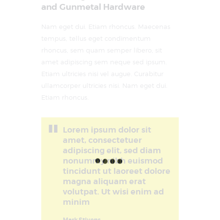
and Gunmetal Hardware
Nam eget dui. Etiam rhoncus. Maecenas
tempus, tellus eget condimentum
rhoncus, sem quam semper libero, sit
amet adipiscing sem neque sed ipsum.
Etiam ultricies nisi vel augue. Curabitur
ullamcorper ultricies nisi. Nam eget dui.
Etiam rhoncus.
Lorem ipsum dolor sit
amet, consectetuer
adipiscing elit, sed diam
nonummy nibh euismod
tincidunt ut laoreet dolore
magna aliquam erat
volutpat. Ut wisi enim ad
minim