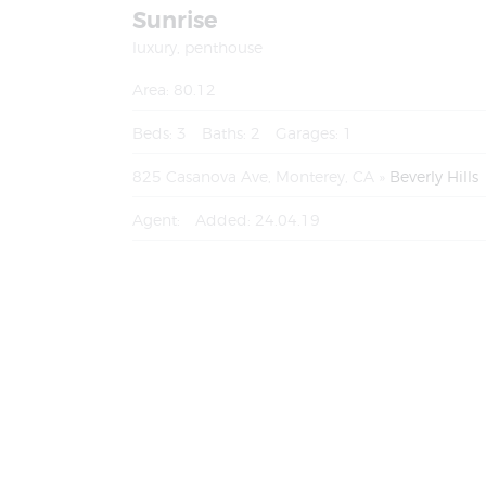
Sunrise
luxury,
penthouse
Area:
80.12
Beds:
3
Baths:
2
Garages:
1
825 Casanova Ave, Monterey, CA
Beverly Hills
Agent:
Added:
24.04.19