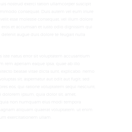
is nostrud exerci tation ullamcorper suscipit
a commodo consequat. Duis autem vel eum iriure
 velit esse molestie consequat, vel illum dolore
ero eros et accumsan et iusto odio dignissim qui
 delenit augue duis dolore te feugait nulla
s iste natus error sit voluptatem accusantium
 rem aperiam eaque ipsa, quae ab illo
chitecto beatae vitae dicta sunt, explicabo. nemo
luptas sit, aspernatur aut odit aut fugit, sed
es eos, qui ratione voluptatem sequi nesciunt,
 dolorem ipsum, quia dolor sit, amet,
 sed quia non numquam eius modi tempora
e magnam aliquam quaerat voluptatem. ut enim
um exercitationem ullam.