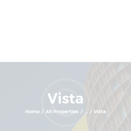
Home
Available Units
Gallery
Schedule A Visit
Contact Us
Vista
Home
All Properties
...
Vista