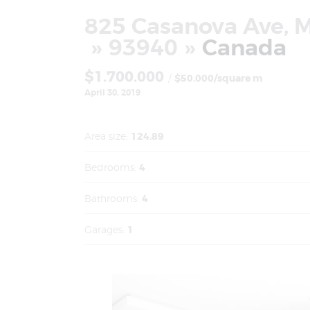
825 Casanova Ave, 
93940
Canada
$1.700.000
$50.000/square m
April 30, 2019
Area size:
124.89
Bedrooms:
4
Bathrooms:
4
Garages:
1