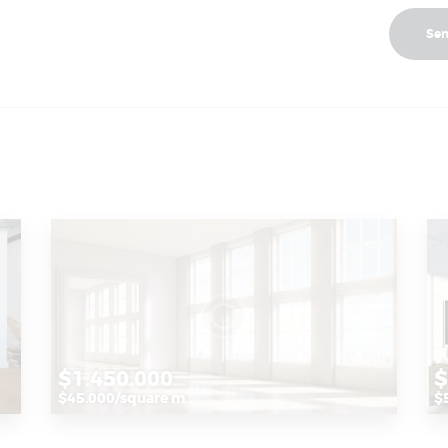
$1.450.000
$
$45.000/square m
$