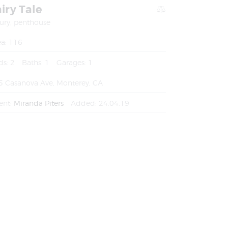
airy Tale
ury,
penthouse
a:
116
ds:
2
Baths:
1
Garages:
1
5 Casanova Ave, Monterey, CA
ent:
Miranda Piters
Added:
24.04.19