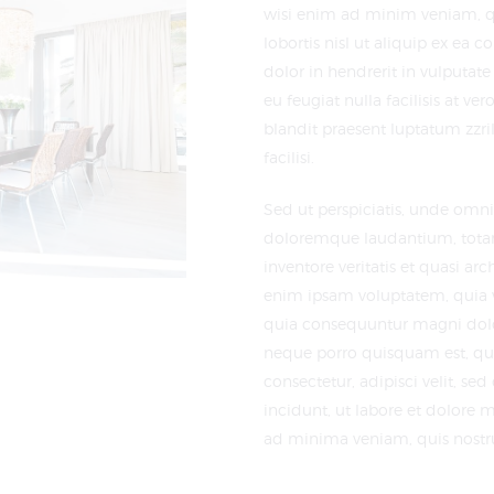
wisi enim ad minim veniam, qu
lobortis nisl ut aliquip ex e
dolor in hendrerit in vulputate
eu feugiat nulla facilisis at v
blandit praesent luptatum zzril
facilisi.
Sed ut perspiciatis, unde omni
doloremque laudantium, totam
inventore veritatis et quasi ar
enim ipsam voluptatem, quia vo
quia consequuntur magni dolor
neque porro quisquam est, qui
consectetur, adipisci velit,
incidunt, ut labore et dolor
ad minima veniam, quis nostr