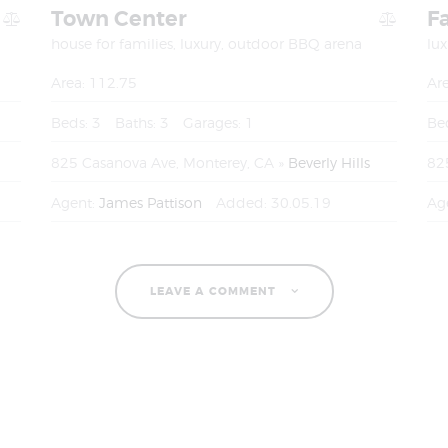
Town Center
F
house for families,
luxury,
outdoor BBQ arena
lux
Area:
112.75
Are
Beds:
3
Baths:
3
Garages:
1
Be
825 Casanova Ave, Monterey, CA
Beverly Hills
82
Agent:
James Pattison
Added:
30.05.19
Ag
LEAVE A COMMENT